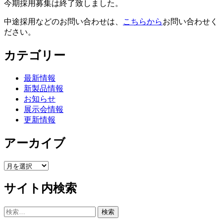
今期採用募集は終了致しました。
中途採用などのお問い合わせは、
こちらから
お問い合わせく
ださい。
カテゴリー
最新情報
新製品情報
お知らせ
展示会情報
更新情報
アーカイブ
ア
ー
サイト内検索
カ
イ
ブ
検
索: