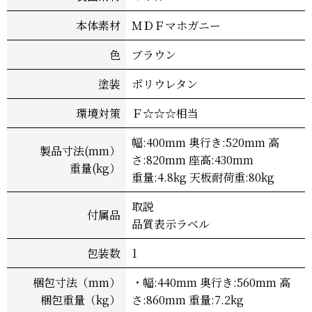
本体素材
ＭＤＦマホガニー
色
ブラウン
塗装
ポリウレタン
環境対策
Ｆ☆☆☆相当
幅:400mm 奥行き:520mm 高
製品寸法(mm）
さ:820mm 座高:430mm
重量(kg）
重量:4.8kg 天板耐荷重:80kg
取説
付属品
品質表示ラベル
包装数
1
梱包寸法（mm）
・幅:440mm 奥行き:560mm 高
梱包重量（kg）
さ:860mm 重量:7.2kg