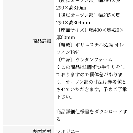
〔前脚オープン部〕幅280×奥
290×高310㎜
〔後脚オープン部〕幅235×奥
290×高304mm
〔座面サイズ〕幅400×奥420×
厚60mm
商品詳細
〔組成〕ポリエステル82％ オレ
フィン18％
〔中身〕ウレタンフォーム
※この商品は1脚ずつ手作りをし
ておりますので個体差がありま
す。オープン部の寸法は参考値と
させていただきます。予めご了承
下さい。
商品詳細仕様書をダウンロードす
る
表面素材
マホガニー