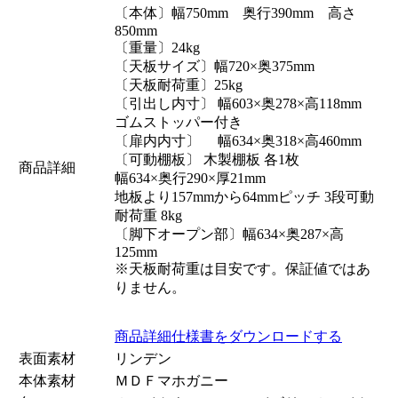
〔本体〕幅750mm 奥行390mm 高さ
850mm
〔重量〕24kg
〔天板サイズ〕幅720×奥375mm
〔天板耐荷重〕25kg
〔引出し内寸〕 幅603×奥278×高118mm
ゴムストッパー付き
〔扉内内寸〕 幅634×奥318×高460mm
〔可動棚板〕 木製棚板 各1枚
商品詳細
幅634×奥行290×厚21mm
地板より157mmから64mmピッチ 3段可動
耐荷重 8kg
〔脚下オープン部〕幅634×奥287×高
125mm
※天板耐荷重は目安です。保証値ではあ
りません。
商品詳細仕様書をダウンロードする
表面素材
リンデン
本体素材
ＭＤＦマホガニー